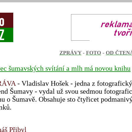
ZPRÁVY
-
FOTO
-
OD ČTEN
ec šumavských svítání a mlh má novou knihu
RÁVA
- Vladislav Hošek - jedna z fotografick
end Šumavy - vydal už svou sedmou fotografi
hu o Šumavě. Obsahuje sto čtyřicet podmaniv
mků.
áš Přibyl