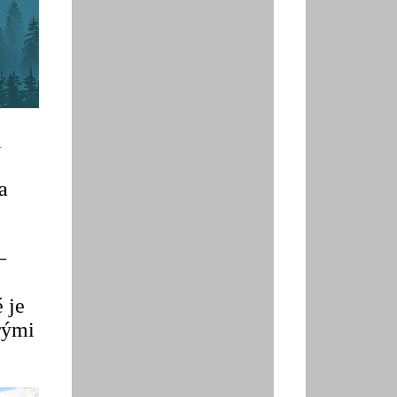
a
a
–
 je
erými