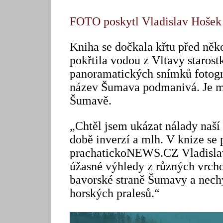
FOTO poskytl Vladislav Hošek
Kniha se dočkala křtu před něk
pokřtila vodou z Vltavy staros
panoramatických snímků fotogra
název Šumava podmanivá. Je mo
Šumavě.
„Chtěl jsem ukázat nálady naší
době inverzí a mlh. V knize se 
prachatickoNEWS.CZ Vladislav 
úžasné výhledy z různých vrchol
bavorské straně Šumavy a nechyb
horských pralesů.“