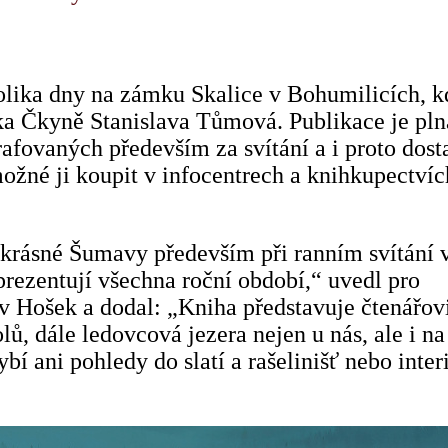
olika dny na zámku Skalice v Bohumilicích, kd
tka Čkyně Stanislava Tůmová. Publikace je pln
fovaných především za svítání a i proto dost
žné ji koupit v infocentrech a knihkupectvíc
 krásné Šumavy především při ranním svítání 
prezentují všechna roční období,“ uvedl pro
Hošek a dodal: „Kniha představuje čtenářov
ů, dále ledovcová jezera nejen u nás, ale i na
í ani pohledy do slatí a rašelinišť nebo inter