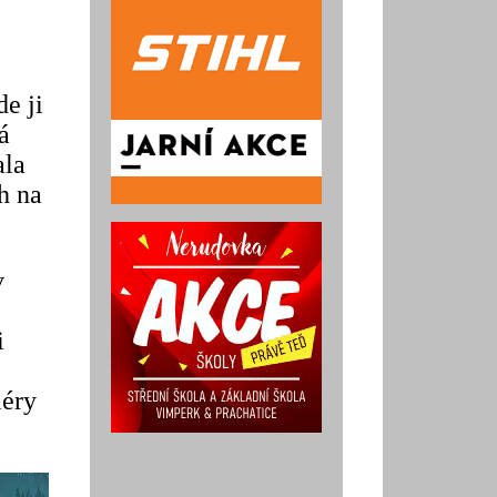
e ji
á
ala
h na
v
i
iéry