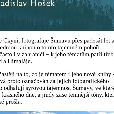
e Čkyni, fotografuje Šumavu přes padesát let 
sedmou knihou o tomto tajemném pohoří.
často i v zahraničí – k jeho tématům patří třeb
d a Himaláje.
stěji na to, co je tématem i jeho nové knihy 
ývá proto označován za jejich fotografického
o odhalují syrovou tajemnost Šumavy, ve které
b krásného dne, a jindy zase temnější tóny, kt
é prošla.