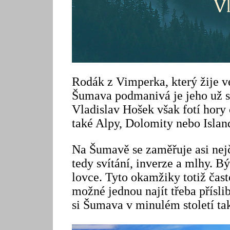
Rodák z Vimperka, který žije v
Šumava podmanivá je jeho už 
Vladislav Hošek však fotí hory 
také Alpy, Dolomity nebo Islan
Na Šumavě se zaměřuje asi nejča
tedy svítání, inverze a mlhy. B
lovce. Tyto okamžiky totiž čast
možné jednou najít třeba přísli
si Šumava v minulém století tak