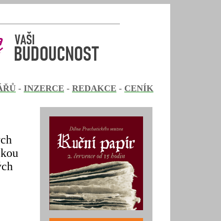
ÁŘŮ
-
INZERCE
-
REDAKCE
-
CENÍK
ých
ckou
ých