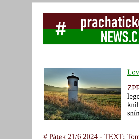
Lov
ZP
leg
kni
sní
# Pátek 21/6 2024 - TEXT: Tom