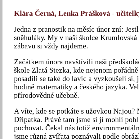
Klára Černá, Lenka Prášková - učite
Jedna z pranostik na měsíc únor zní: Jest
sněhuláky. My v naší školce Krumlovská
zábavu si vždy najdeme.
Začátkem února navštívili naši předškol
škole Zlatá Stezka, kde nejenom pořádně 
posadili se také do lavic a vyzkoušeli si
hodině matematiky a českého jazyka. Velk
přírodovědné učebně.
A víte, kde se potkáte s užovkou Najou?
Dřípatka. Právě tam jsme si jí mohli pohl
pochovat. Čekal nás totiž environmentál
jsme různá zvířata poznávali podle obráz