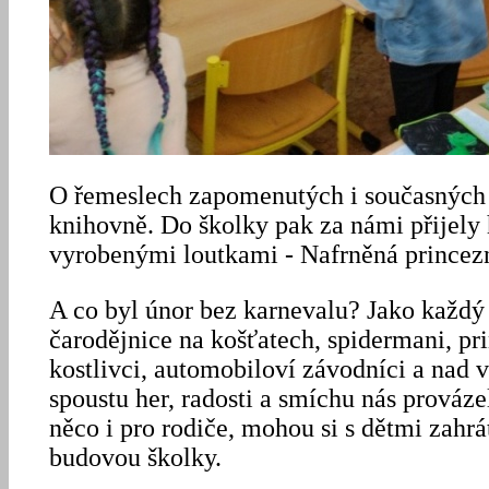
O řemeslech zapomenutých i současných 
knihovně. Do školky pak za námi přijely
vyrobenými loutkami - Nafrněná princez
A co byl únor bez karnevalu? Jako každý 
čarodějnice na košťatech, spidermani, pri
kostlivci, automobiloví závodníci a nad v
spoustu her, radosti a smíchu nás prováze
něco i pro rodiče, mohou si s dětmi zahr
budovou školky.