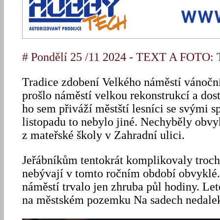
# Pondělí 25 /11 2024 - TEXT A FOTO: T
Tradice zdobení Velkého náměstí vánočn
prošlo náměstí velkou rekonstrukcí a dos
ho sem přiváží městští lesníci se svými s
listopadu to nebylo jiné. Nechyběly obvy
z mateřské školy v Zahradní ulici.
Jeřábníkům tentokrát komplikovaly trochu 
nebývají v tomto ročním období obvyklé
náměstí trvalo jen zhruba půl hodiny. Leto
na městském pozemku Na sadech nedalek