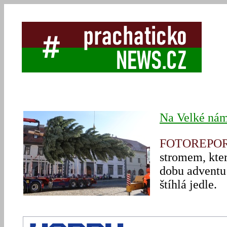
Na Velké námě
FOTOREPO
stromem, kter
dobu adventu
štíhlá jedle.