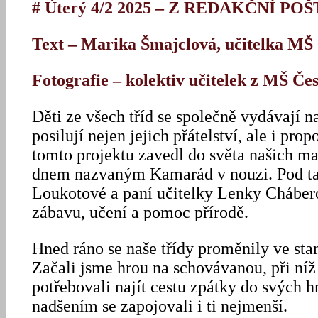
# Úterý 4/2 2025 – Z REDAKČNÍ PO
Text – Marika Šmajclová, učitelka MŠ
Fotografie – kolektiv učitelek z MŠ Če
Děti ze všech tříd se společně vydávají n
posilují nejen jejich přátelství, ale i pr
tomto projektu zavedl do světa našich m
dnem nazvaným Kamarád v nouzi. Pod ta
Loukotové a paní učitelky Lenky Chábero
zábavu, učení a pomoc přírodě.
Hned ráno se naše třídy proměnily ve stan
Začali jsme hrou na schovávanou, při níž 
potřebovali najít cestu zpátky do svých h
nadšením se zapojovali i ti nejmenší.