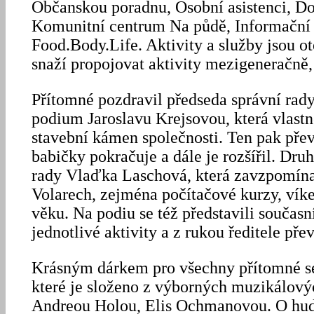
Občanskou poradnu, Osobní asistenci, Do
Komunitní centrum Na půdě, Informační
Food.Body.Life. Aktivity a služby jsou o
snaží propojovat aktivity mezigeneračně, 
Přítomné pozdravil předseda správní rady
podium Jaroslavu Krejsovou, která vlastn
stavební kámen společnosti. Ten pak přev
babičky pokračuje a dále je rozšířil. Dr
rady Vlaďka Laschová, která zavzpomína
Volarech, zejména počítačové kurzy, víke
věku. Na podiu se též představili současn
jednotlivé aktivity a z rukou ředitele př
Krásným dárkem pro všechny přítomné se 
které je složeno z výborných muzikálov
Andreou Holou, Elis Ochmanovou. O hude