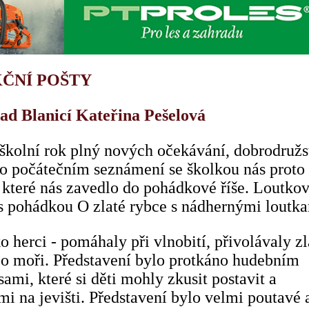
AKČNÍ POŠTY
ad Blanicí Kateřina Pešelová
 školní rok plný nových očekávání, dobrodružs
Po počátečním seznámení se školkou nás proto
, které nás zavedlo do pohádkové říše. Loutko
s pohádkou O zlaté rybce s nádhernými loutka
ko herci - pomáhaly při vlnobití, přivolávaly z
po moři. Představení bylo protkáno hudebním
mi, které si děti mohly zkusit postavit a
ami na jevišti. Představení bylo velmi poutavé