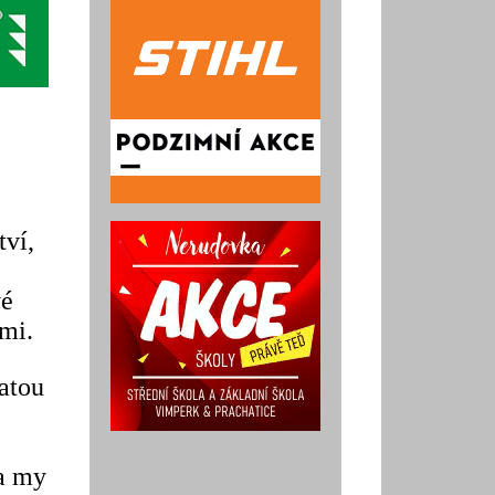
tví,
vé
mi.
latou
 a my