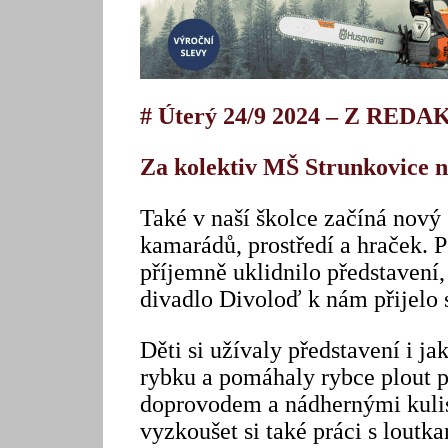
# Úterý 24/9 2024 – Z RED
Za kolektiv MŠ Strunkovice n
Také v naší školce začíná nový
kamarádů, prostředí a hraček. 
příjemně uklidnilo představení
divadlo Divoloď k nám přijelo 
Děti si užívaly představení i ja
rybku a pomáhaly rybce plout 
doprovodem a nádhernými kulisa
vyzkoušet si také práci s loutk