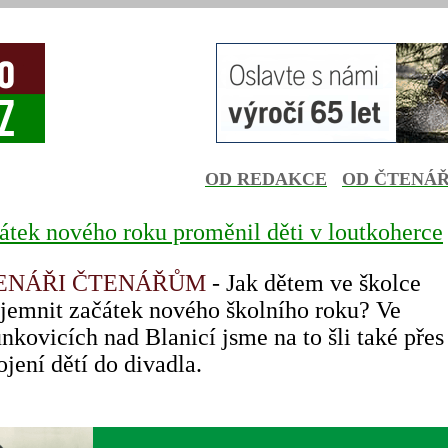
OD REDAKCE
OD ČTENÁ
átek nového roku proměnil děti v loutkoherce
ENÁŘI ČTENÁŘŮM
- Jak dětem ve školce
íjemnit začátek nového školního roku? Ve
unkovicích nad Blanicí jsme na to šli také přes
ojení dětí do divadla.