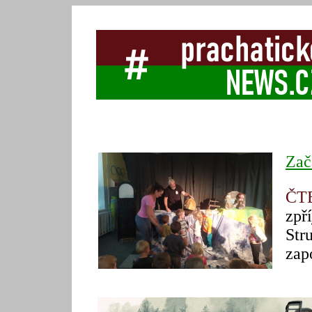
Zač
ČT
zpř
Str
zap